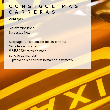
CONSIGUE MÁS
CARRERAS
Ventajas:
Sin inversión inicial.
Sin costes fijos.
Sólo pagas un porcentaje de las carreras
No pide exclusividad.
realizadas.
Menos kilómetros de vacío.
Sencillo de manejar.
El precio de las carreras lo marca tu taxímetro.